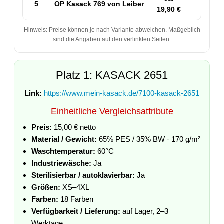
5
OP Kasack 769 von Leiber
50
19,90 €
Hinweis: Preise können je nach Variante abweichen. Maßgeblich
sind die Angaben auf den verlinkten Seiten.
Platz 1: KASACK 2651
Link:
https://www.mein-kasack.de/7100-kasack-2651
Einheitliche Vergleichsattribute
Preis:
15,00 € netto
Material / Gewicht:
65% PES / 35% BW · 170 g/m²
Waschtemperatur:
60°C
Industriewäsche:
Ja
Sterilisierbar / autoklavierbar:
Ja
Größen:
XS–4XL
Farben:
18 Farben
Verfügbarkeit / Lieferung:
auf Lager, 2–3
Werktage