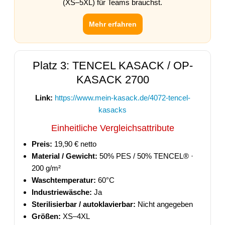
(XS–5XL) für Teams brauchst.
Mehr erfahren
Platz 3: TENCEL KASACK / OP-
KASACK 2700
Link:
https://www.mein-kasack.de/4072-tencel-
kasacks
Einheitliche Vergleichsattribute
Preis:
19,90 € netto
Material / Gewicht:
50% PES / 50% TENCEL® ·
200 g/m²
Waschtemperatur:
60°C
Industriewäsche:
Ja
Sterilisierbar / autoklavierbar:
Nicht angegeben
Größen:
XS–4XL