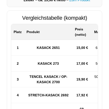
Vergleichstabelle (kompakt)
Preis
Platz
Produkt
Material 
(netto)
1
KASACK 2651
15,00 €
65% PES
2
KASACK 273
17,00 €
50% BW 
TENCEL KASACK / OP-
50% PES
3
19,90 €
KASACK 2700
53% 
4
STRETCH-KASACK 2692
17,92 €
Sp
ca.