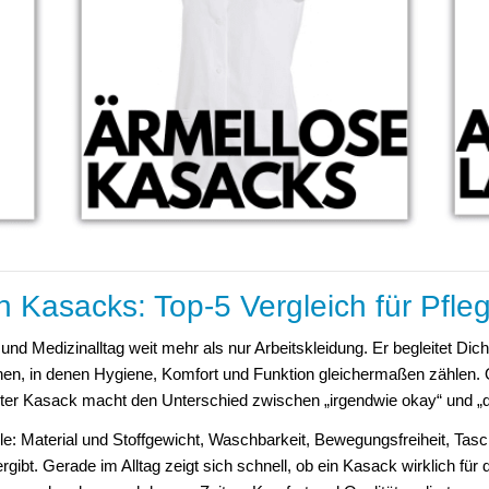
n Kasacks: Top-5 Vergleich für Pfle
 und Medizinalltag weit mehr als nur Arbeitskleidung. Er begleitet Dic
onen, in denen Hygiene, Komfort und Funktion gleichermaßen zählen. 
lter Kasack macht den Unterschied zwischen „irgendwie okay“ und 
e: Material und Stoffgewicht, Waschbarkeit, Bewegungsfreiheit, Tasch
ibt. Gerade im Alltag zeigt sich schnell, ob ein Kasack wirklich für 