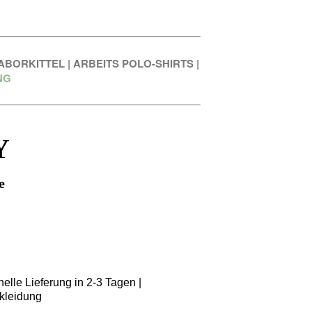
ABORKITTEL
|
ARBEITS POLO-SHIRTS
|
NG
Y
e
elle Lieferung in 2-3 Tagen |
kleidung