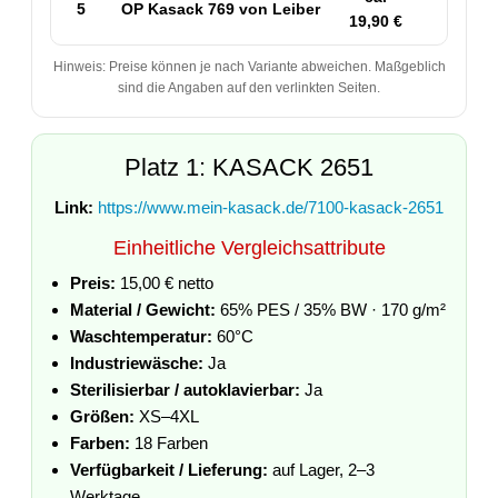
5
OP Kasack 769 von Leiber
50
19,90 €
Hinweis: Preise können je nach Variante abweichen. Maßgeblich
sind die Angaben auf den verlinkten Seiten.
Platz 1: KASACK 2651
Link:
https://www.mein-kasack.de/7100-kasack-2651
Einheitliche Vergleichsattribute
Preis:
15,00 € netto
Material / Gewicht:
65% PES / 35% BW · 170 g/m²
Waschtemperatur:
60°C
Industriewäsche:
Ja
Sterilisierbar / autoklavierbar:
Ja
Größen:
XS–4XL
Farben:
18 Farben
Verfügbarkeit / Lieferung:
auf Lager, 2–3
Werktage