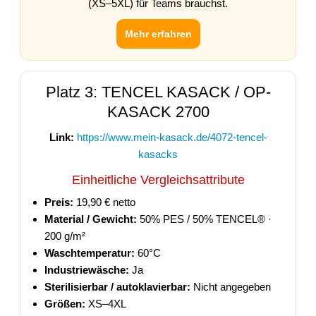
(XS–5XL) für Teams brauchst.
Mehr erfahren
Platz 3: TENCEL KASACK / OP-
KASACK 2700
Link:
https://www.mein-kasack.de/4072-tencel-
kasacks
Einheitliche Vergleichsattribute
Preis:
19,90 € netto
Material / Gewicht:
50% PES / 50% TENCEL® ·
200 g/m²
Waschtemperatur:
60°C
Industriewäsche:
Ja
Sterilisierbar / autoklavierbar:
Nicht angegeben
Größen:
XS–4XL