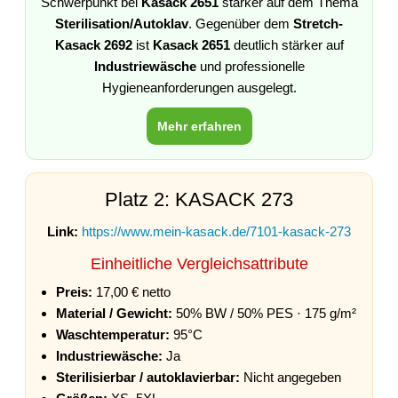
Schwerpunkt bei
Kasack 2651
stärker auf dem Thema
Sterilisation/Autoklav
. Gegenüber dem
Stretch-
Kasack 2692
ist
Kasack 2651
deutlich stärker auf
Industriewäsche
und professionelle
Hygieneanforderungen ausgelegt.
Mehr erfahren
Platz 2: KASACK 273
Link:
https://www.mein-kasack.de/7101-kasack-273
Einheitliche Vergleichsattribute
Preis:
17,00 € netto
Material / Gewicht:
50% BW / 50% PES · 175 g/m²
Waschtemperatur:
95°C
Industriewäsche:
Ja
Sterilisierbar / autoklavierbar:
Nicht angegeben