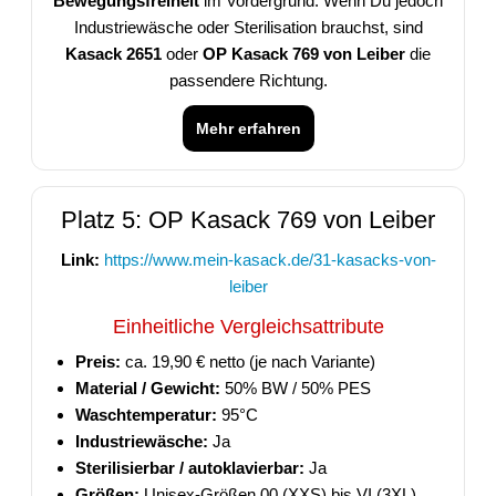
Bewegungsfreiheit
im Vordergrund. Wenn Du jedoch
Industriewäsche oder Sterilisation brauchst, sind
Kasack 2651
oder
OP Kasack 769 von Leiber
die
passendere Richtung.
Mehr erfahren
Platz 5: OP Kasack 769 von Leiber
Link:
https://www.mein-kasack.de/31-kasacks-von-
leiber
Einheitliche Vergleichsattribute
Preis:
ca. 19,90 € netto (je nach Variante)
Material / Gewicht:
50% BW / 50% PES
Waschtemperatur:
95°C
Industriewäsche:
Ja
Sterilisierbar / autoklavierbar:
Ja
Größen:
Unisex-Größen 00 (XXS) bis VI (3XL)