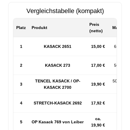
Vergleichstabelle (kompakt)
Preis
Platz
Produkt
Material 
(netto)
1
KASACK 2651
15,00 €
65% PES
2
KASACK 273
17,00 €
50% BW 
TENCEL KASACK / OP-
50% PES
3
19,90 €
KASACK 2700
53% 
4
STRETCH-KASACK 2692
17,92 €
Sp
ca.
5
OP Kasack 769 von Leiber
50
19,90 €