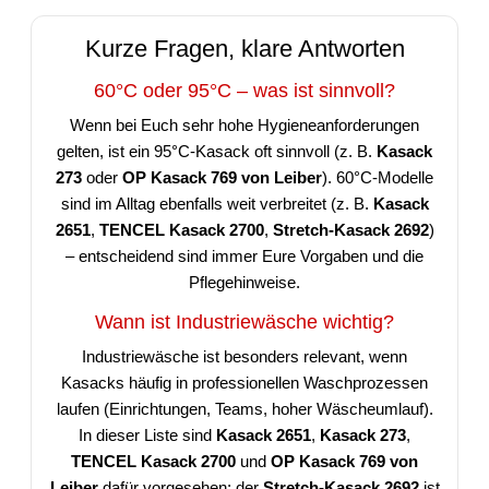
Kurze Fragen, klare Antworten
60°C oder 95°C – was ist sinnvoll?
Wenn bei Euch sehr hohe Hygieneanforderungen
gelten, ist ein 95°C-Kasack oft sinnvoll (z. B.
Kasack
273
oder
OP Kasack 769 von Leiber
). 60°C-Modelle
sind im Alltag ebenfalls weit verbreitet (z. B.
Kasack
2651
,
TENCEL Kasack 2700
,
Stretch-Kasack 2692
)
– entscheidend sind immer Eure Vorgaben und die
Pflegehinweise.
Wann ist Industriewäsche wichtig?
Industriewäsche ist besonders relevant, wenn
Kasacks häufig in professionellen Waschprozessen
laufen (Einrichtungen, Teams, hoher Wäscheumlauf).
In dieser Liste sind
Kasack 2651
,
Kasack 273
,
TENCEL Kasack 2700
und
OP Kasack 769 von
Leiber
dafür vorgesehen; der
Stretch-Kasack 2692
ist