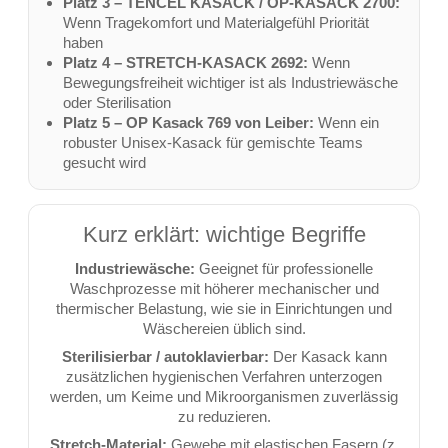
Platz 3 – TENCEL KASACK / OP-KASACK 2700:
Wenn Tragekomfort und Materialgefühl Priorität
haben
Platz 4 – STRETCH-KASACK 2692:
Wenn
Bewegungsfreiheit wichtiger ist als Industriewäsche
oder Sterilisation
Platz 5 – OP Kasack 769 von Leiber:
Wenn ein
robuster Unisex-Kasack für gemischte Teams
gesucht wird
Kurz erklärt: wichtige Begriffe
Industriewäsche:
Geeignet für professionelle
Waschprozesse mit höherer mechanischer und
thermischer Belastung, wie sie in Einrichtungen und
Wäschereien üblich sind.
Sterilisierbar / autoklavierbar:
Der Kasack kann
zusätzlichen hygienischen Verfahren unterzogen
werden, um Keime und Mikroorganismen zuverlässig
zu reduzieren.
Stretch-Material:
Gewebe mit elastischen Fasern (z.