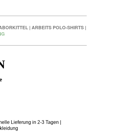
ABORKITTEL
|
ARBEITS POLO-SHIRTS
|
NG
N
e
elle Lieferung in 2-3 Tagen |
kleidung