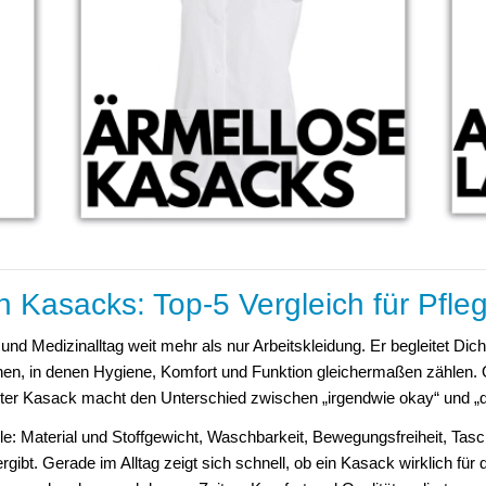
n Kasacks: Top-5 Vergleich für Pfle
 und Medizinalltag weit mehr als nur Arbeitskleidung. Er begleitet Dic
onen, in denen Hygiene, Komfort und Funktion gleichermaßen zählen. 
lter Kasack macht den Unterschied zwischen „irgendwie okay“ und 
e: Material und Stoffgewicht, Waschbarkeit, Bewegungsfreiheit, Tasch
ibt. Gerade im Alltag zeigt sich schnell, ob ein Kasack wirklich für 